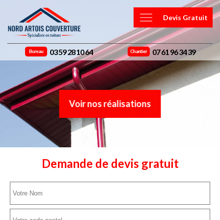
Devis Gratuit
03 59 28 10 64
07 61 96 34 39
Bureau
Chantier
Voir nos réalisations
Demande de devis gratuit