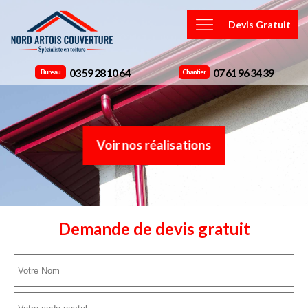
Devis Gratuit
03 59 28 10 64
07 61 96 34 39
Bureau
Chantier
Voir nos réalisations
Demande de devis gratuit