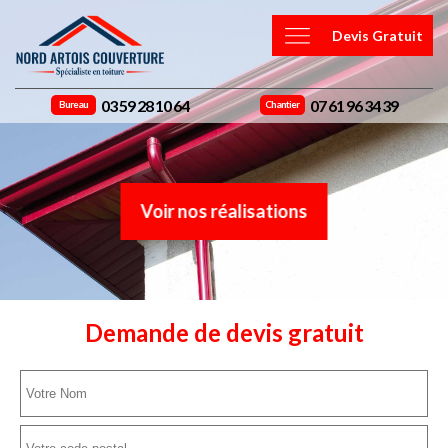
Devis Gratuit
03 59 28 10 64
07 61 96 34 39
Bureau
Chantier
Voir nos réalisations
Demande de devis gratuit