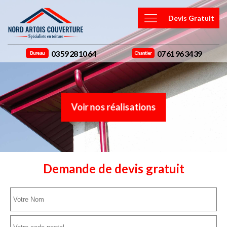
Devis Gratuit
03 59 28 10 64
07 61 96 34 39
Bureau
Chantier
Voir nos réalisations
Demande de devis gratuit