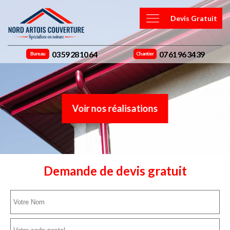
Devis Gratuit
03 59 28 10 64
07 61 96 34 39
Bureau
Chantier
Voir nos réalisations
Demande de devis gratuit