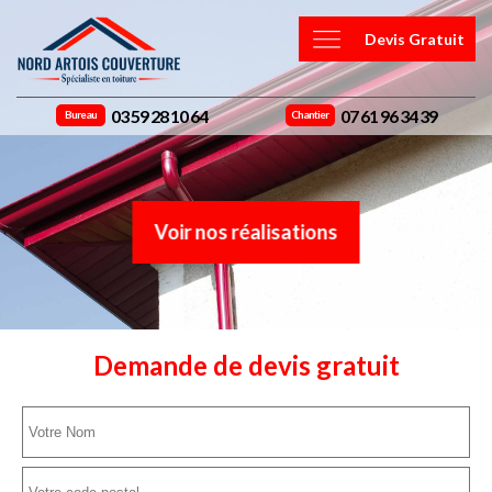
Devis Gratuit
03 59 28 10 64
07 61 96 34 39
Bureau
Chantier
Voir nos réalisations
Demande de devis gratuit