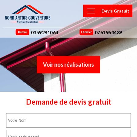
Devis Gratuit
03 59 28 10 64
07 61 96 34 39
Bureau
Chantier
Voir nos réalisations
Demande de devis gratuit