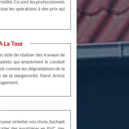
umidité. Ce sont les professionnels
tue les opérations à des prix qui
A La Tour
ès utile de réaliser des travaux de
 saletés qui empêchent le conduit
rels comme les dégradations de la
e de la dangerosité. Nord Artois
ngagement.
n pour orienter vos choix. Sachant
taller des gouttières en PVC, des