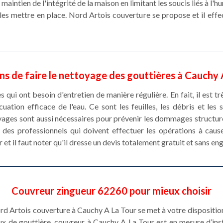
maintien de l'intégrité de la maison en limitant les soucis liés à l'h
les mettre en place. Nord Artois couverture se propose et il effec
ons de faire le nettoyage des gouttières à Cauchy 
 qui ont besoin d'entretien de manière régulière. En fait, il est tr
ation efficace de l'eau. Ce sont les feuilles, les débris et les
oyages sont aussi nécessaires pour prévenir les dommages structu
 des professionnels qui doivent effectuer les opérations à caus
 et il faut noter qu'il dresse un devis totalement gratuit et sans e
Couvreur zingueur 62260 pour mieux choisir
rd Artois couverture à Cauchy A La Tour se met à votre dispositio
x de gouttière, couvreur à Cauchy A La Tour est en mesure d’ins