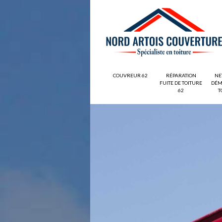
COUVREUR 62
RÉPARATION
NE
FUITE DE TOITURE
DÉM
62
T