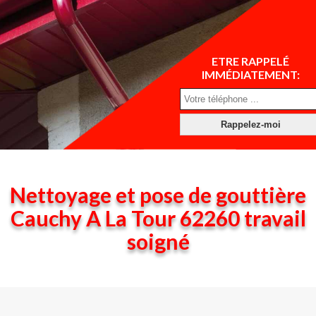
ETRE RAPPELÉ
IMMÉDIATEMENT:
Nettoyage et pose de gouttière
Cauchy A La Tour 62260 travail
soigné