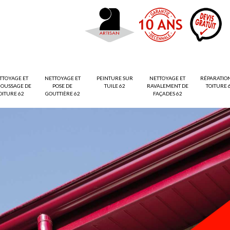
TTOYAGE ET
NETTOYAGE ET
PEINTURE SUR
NETTOYAGE ET
RÉPARATIO
OUSSAGE DE
POSE DE
TUILE 62
RAVALEMENT DE
TOITURE 
OITURE 62
GOUTTIÈRE 62
FAÇADES 62