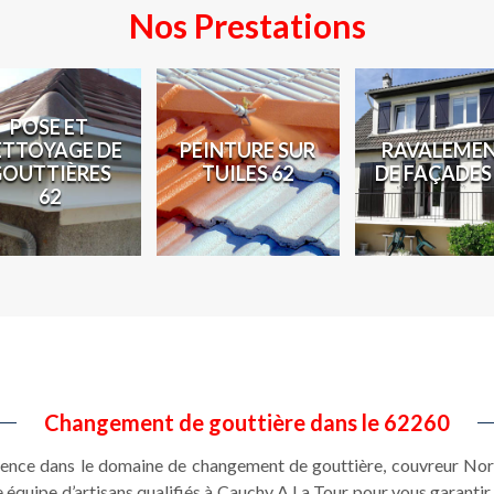
Nos Prestations
POSE ET
ETTOYAGE DE
PEINTURE SUR
RAVALEME
GOUTTIÈRES
TUILES 62
DE FAÇADES
62
Changement de gouttière dans le 62260
rience dans le domaine de changement de gouttière, couvreur Nor
e équipe d’artisans qualifiés à Cauchy A La Tour pour vous garantir