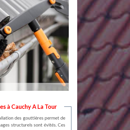
res à Cauchy A La Tour
stallation des gouttières permet de
mages structurels sont évités. Ces