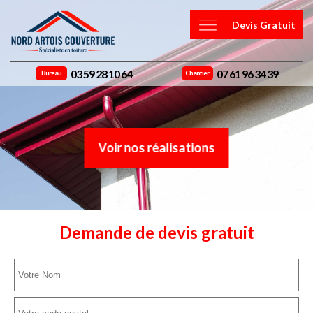
Devis Gratuit
03 59 28 10 64
07 61 96 34 39
Bureau
Chantier
Voir nos réalisations
Demande de devis gratuit