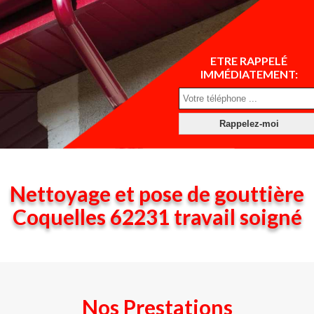
ETRE RAPPELÉ
IMMÉDIATEMENT:
Nettoyage et pose de gouttière
Coquelles 62231 travail soigné
Nos Prestations