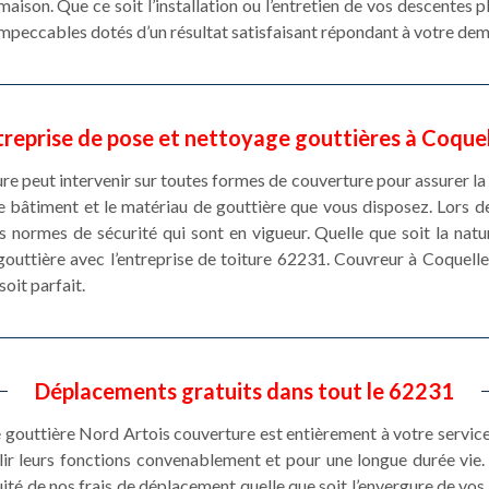
maison. Que ce soit l’installation ou l’entretien de vos descentes p
impeccables dotés d’un résultat satisfaisant répondant à votre de
treprise de pose et nettoyage gouttières à Coquel
re peut intervenir sur toutes formes de couverture pour assurer la 
e bâtiment et le matériau de gouttière que vous disposez. Lors d
s normes de sécurité qui sont en vigueur. Quelle que soit la natu
gouttière avec l’entreprise de toiture 62231. Couvreur à Coquell
soit parfait.
Déplacements gratuits dans tout le 62231
e gouttière Nord Artois couverture est entièrement à votre service
ir leurs fonctions convenablement et pour une longue durée vie. 
ité de nos frais de déplacement quelle que soit l’envergure de vos