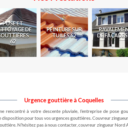
POSE ET
ETTOYAGE DE
PEINTURE SUR
RAVALEME
GOUTTIÈRES
TUILES 62
DE FAÇADES
62
Urgence gouttière à Coquelles
e rencontré à votre descente pluviale, l’entreprise de pose go
 disposition pour tous vos urgences gouttières. Couvreur zingueur
gouttière. N’hésitez pas à nous contacter, couvreur zingueur Nord 