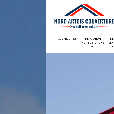
COUVREUR 62
RÉPARATION
NE
FUITE DE TOITURE
DÉM
62
T