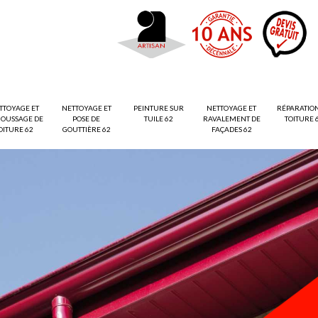
TTOYAGE ET
NETTOYAGE ET
PEINTURE SUR
NETTOYAGE ET
RÉPARATIO
OUSSAGE DE
POSE DE
TUILE 62
RAVALEMENT DE
TOITURE 
OITURE 62
GOUTTIÈRE 62
FAÇADES 62