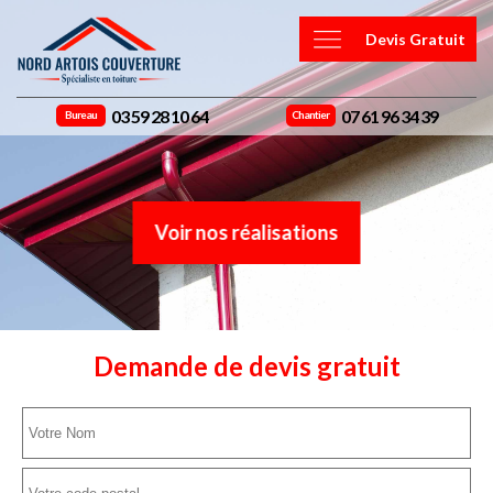
Devis Gratuit
03 59 28 10 64
07 61 96 34 39
Bureau
Chantier
Voir nos réalisations
Demande de devis gratuit