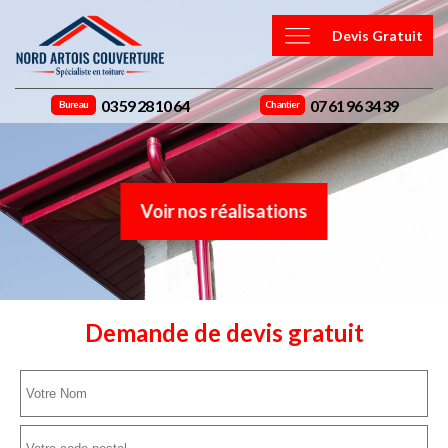
Devis Gratuit
03 59 28 10 64
07 61 96 34 39
Bureau
Chantier
Voir nos réalisations
Demande de devis gratuit