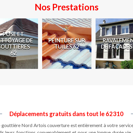
Nos Prestations
POSE ET
ETTOYAGE DE
PEINTURE SUR
RAVALEME
GOUTTIÈRES
TUILES 62
DE FAÇADES
62
Déplacements gratuits dans tout le 62310
e gouttière Nord Artois couverture est entièrement à votre service
ir leurs fonctions convenablement et pour une longue durée vie. 