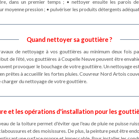
ère, dans un premier temps ; • nettoyer ensuite les parois de
eur moyenne pression ; • pulvériser les produits détergents adéquat
Quand nettoyer sa gouttière ?
 travaux de nettoyage à vos gouttières au minimum deux fois pa
but de l’été, vos gouttières à Coupelle Neuve peuvent être envahie
euvent provoquer le bouchage de votre gouttière. Un nettoyage es
en prêtes à accueillir les fortes pluies. Couvreur Nord Artois couv
se charger du nettoyage de votre gouttière.
e et les opérations d'installation pour les goutt
eau de la toiture permet d'éviter que l'eau de pluie ne puisse ruiss
claboussures et des moisissures. De plus, la peinture peut être en
ntissant une surface propre et impeccable. Pour installer les condu