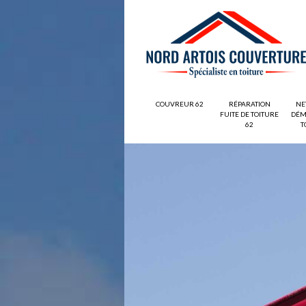
COUVREUR 62
RÉPARATION
NE
FUITE DE TOITURE
DÉM
62
T