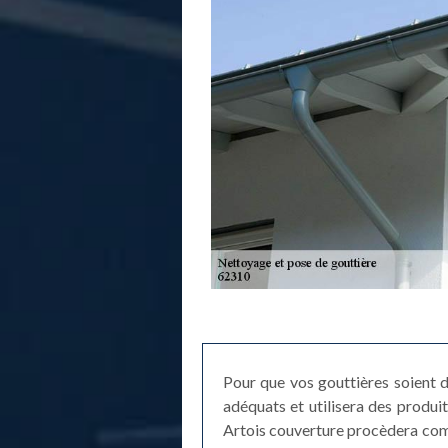
Pour que vos gouttières soient d
adéquats et utilisera des produi
Artois couverture procèdera comme