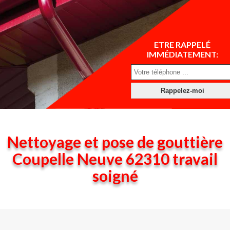
ETRE RAPPELÉ
IMMÉDIATEMENT:
Nettoyage et pose de gouttière
Coupelle Neuve 62310 travail
soigné