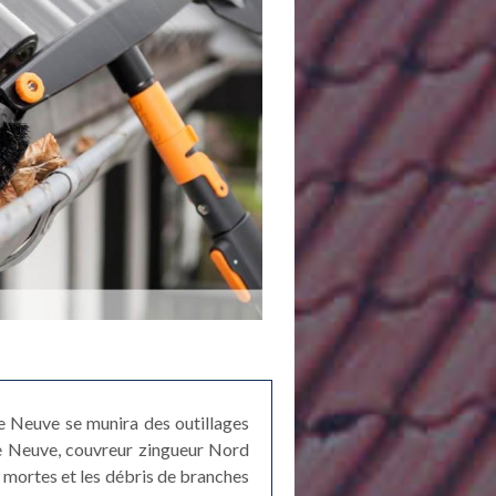
le Neuve se munira des outillages
lle Neuve, couvreur zingueur Nord
s mortes et les débris de branches