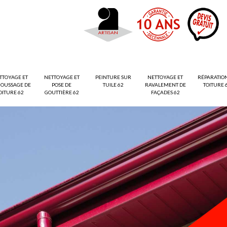
TTOYAGE ET
NETTOYAGE ET
PEINTURE SUR
NETTOYAGE ET
RÉPARATIO
OUSSAGE DE
POSE DE
TUILE 62
RAVALEMENT DE
TOITURE 
OITURE 62
GOUTTIÈRE 62
FAÇADES 62