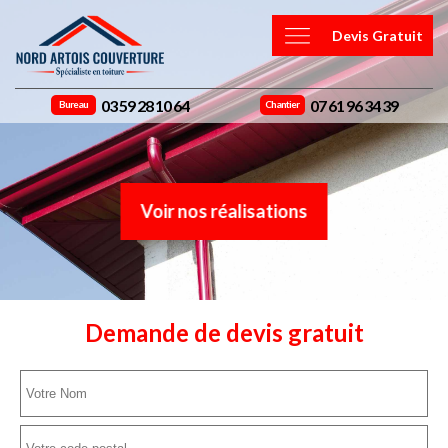
Devis Gratuit
03 59 28 10 64
07 61 96 34 39
Bureau
Chantier
Voir nos réalisations
Demande de devis gratuit