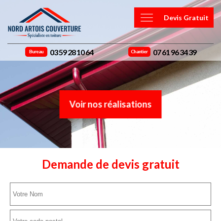
Devis Gratuit
03 59 28 10 64
07 61 96 34 39
Bureau
Chantier
Voir nos réalisations
Demande de devis gratuit