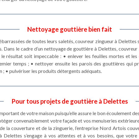
Nettoyage gouttière bien fait
ébarrassées de toutes leurs saletés, couvreur zingueur à Delettes 
ces. Dans le cadre d’un nettoyage de gouttière à Delettes, couvreu
 résultat soit impeccable : • enlever les feuilles mortes et le
emier temps ; • nettoyer ensuite les parois des gouttières qui pr
 ; • pulvériser les produits détergents adéquats.
Pour tous projets de gouttière à Delettes
important de votre maison puisqu’elle assure le bon écoulement de
otéger convenablement votre façade et vos menuiseries extérieures
de la couverture et de la zinguerie, l’entreprise Nord Artois cou
à Delettes s’engage à vos attentes et à vos besoins, que votre p