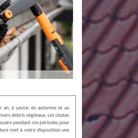
r an, à savoir, en automne et au
divers débris végétaux. Les chutes
ssaire pendant ces périodes pour
rture met à votre disposition une