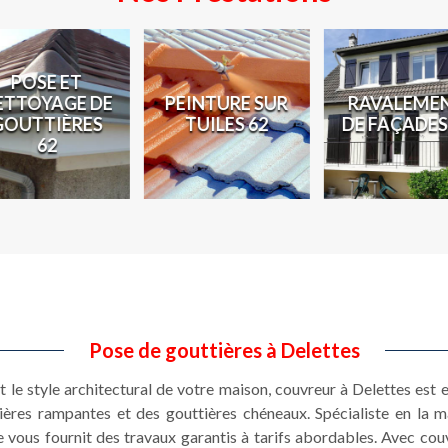
POSE ET
ETTOYAGE DE
PEINTURE SUR
RAVALEME
GOUTTIÈRES
TUILES 62
DE FAÇADES
62
Pose de gouttières à Delettes
et le style architectural de votre maison, couvreur à Delettes est
ières rampantes et des gouttières chéneaux. Spécialiste en la 
 vous fournit des travaux garantis à tarifs abordables. Avec co