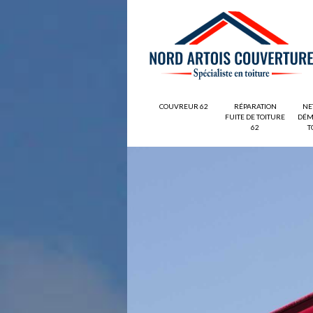
COUVREUR 62
RÉPARATION
NE
FUITE DE TOITURE
DÉM
62
T