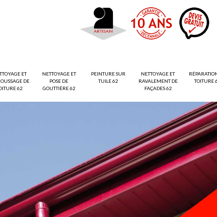
TTOYAGE ET
NETTOYAGE ET
PEINTURE SUR
NETTOYAGE ET
RÉPARATIO
OUSSAGE DE
POSE DE
TUILE 62
RAVALEMENT DE
TOITURE 
OITURE 62
GOUTTIÈRE 62
FAÇADES 62