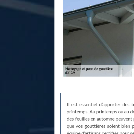
Il est essentiel d’apporter des
printemps. Au printemps ou au déb
des feuilles en automne peuvent
que vos gouttières soient bien p
équipe d’artisans certifiés pour 