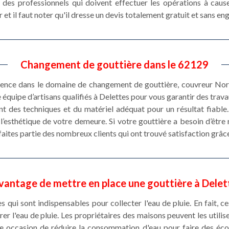
 des professionnels qui doivent effectuer les opérations à caus
 et il faut noter qu'il dresse un devis totalement gratuit et sans e
Changement de gouttière dans le 62129
rience dans le domaine de changement de gouttière, couvreur Nor
 équipe d’artisans qualifiés à Delettes pour vous garantir des trav
 des techniques et du matériel adéquat pour un résultat fiable.
 l’esthétique de votre demeure. Si votre gouttière a besoin d’être
faites partie des nombreux clients qui ont trouvé satisfaction grâce
avantage de mettre en place une gouttière à Delet
s qui sont indispensables pour collecter l'eau de pluie. En fait, 
er l'eau de pluie. Les propriétaires des maisons peuvent les utilis
'une occasion de réduire la consommation d'eau pour faire des é