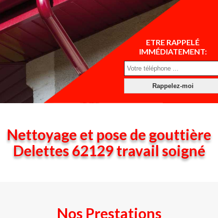
ETRE RAPPELÉ
IMMÉDIATEMENT:
Nettoyage et pose de gouttière
Delettes 62129 travail soigné
Nos Prestations