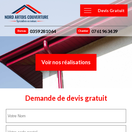
Devis Gratuit
03 59 28 10 64
07 61 96 34 39
Bureau
Chantier
Voir nos réalisations
Demande de devis gratuit