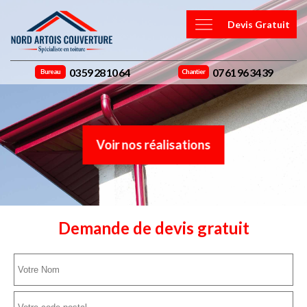
Devis Gratuit
03 59 28 10 64
07 61 96 34 39
Bureau
Chantier
Voir nos réalisations
Demande de devis gratuit