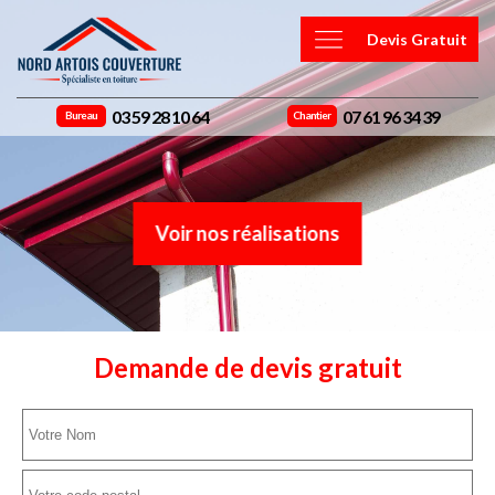
Devis Gratuit
03 59 28 10 64
07 61 96 34 39
Bureau
Chantier
Voir nos réalisations
Demande de devis gratuit