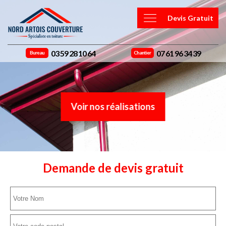
Devis Gratuit
03 59 28 10 64
07 61 96 34 39
Bureau
Chantier
Voir nos réalisations
Demande de devis gratuit