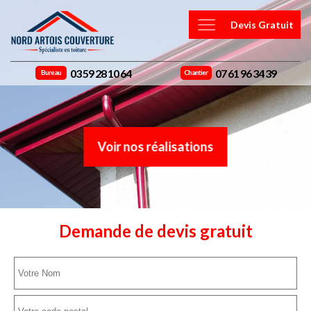
Devis Gratuit
03 59 28 10 64
07 61 96 34 39
Bureau
Chantier
Voir nos réalisations
Demande de devis gratuit