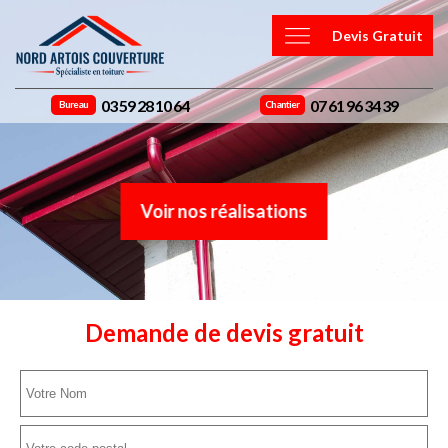
Devis Gratuit
03 59 28 10 64
07 61 96 34 39
Bureau
Chantier
Voir nos réalisations
Demande de devis gratuit