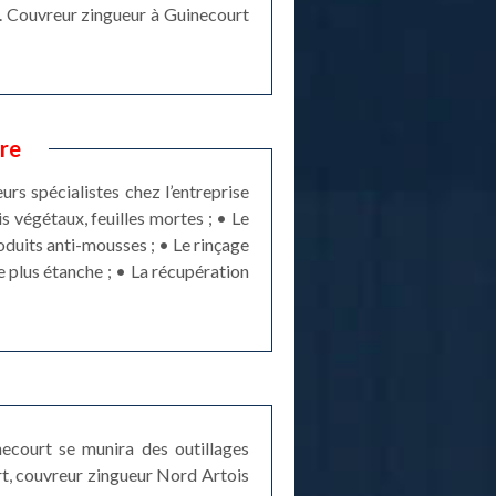
. Couvreur zingueur à Guinecourt
re
rs spécialistes chez l’entreprise
 végétaux, feuilles mortes ; • Le
roduits anti-mousses ; • Le rinçage
e plus étanche ; • La récupération
necourt se munira des outillages
rt, couvreur zingueur Nord Artois