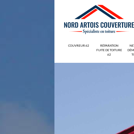
COUVREUR 62
RÉPARATION
NE
FUITE DE TOITURE
DÉM
62
T