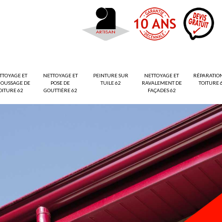
TTOYAGE ET
NETTOYAGE ET
PEINTURE SUR
NETTOYAGE ET
RÉPARATIO
OUSSAGE DE
POSE DE
TUILE 62
RAVALEMENT DE
TOITURE 
OITURE 62
GOUTTIÈRE 62
FAÇADES 62