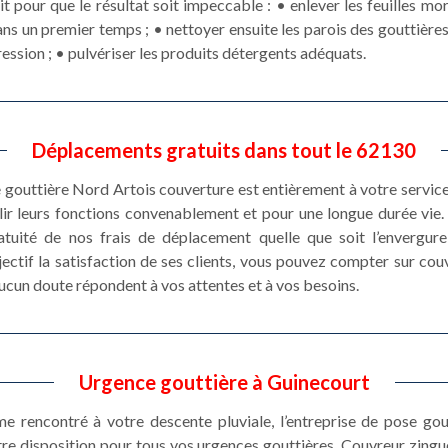
pour que le résultat soit impeccable : • enlever les feuilles mor
ns un premier temps ; • nettoyer ensuite les parois des gouttière
ession ; • pulvériser les produits détergents adéquats.
Déplacements gratuits dans tout le 62130
e gouttière Nord Artois couverture est entièrement à votre service
ir leurs fonctions convenablement et pour une longue durée vie. 
atuité de nos frais de déplacement quelle que soit l’envergur
ctif la satisfaction de ses clients, vous pouvez compter sur co
aucun doute répondent à vos attentes et à vos besoins.
Urgence gouttière à Guinecourt
e rencontré à votre descente pluviale, l’entreprise de pose go
re disposition pour tous vos urgences gouttières. Couvreur zingu