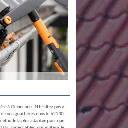
ère à Guinecourt. N’hésitez pas à
e de vos gouttières dans le 62130,
 méthode la plus adaptée pour que
ltats impeccables qui évitera le