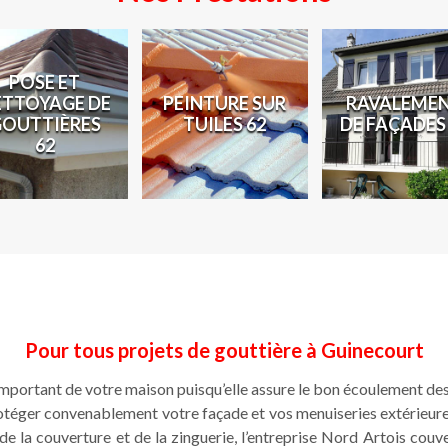
POSE ET
ETTOYAGE DE
PEINTURE SUR
RAVALEME
GOUTTIÈRES
TUILES 62
DE FAÇADES
62
Pour tous projets de gouttière à Guinecourt
important de votre maison puisqu’elle assure le bon écoulement de
otéger convenablement votre façade et vos menuiseries extérieures
de la couverture et de la zinguerie, l’entreprise Nord Artois cou