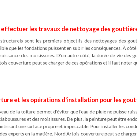
l effectuer les travaux de nettoyage des gouttiè
ructurels sont les premiers objectifs des nettoyages des gouttiè
sible que les fondations puissent en subir les conséquences. À côté
 croissance des moisissures. D'un autre côté, la durée de vie des 
is couverture peut se charger de ces opérations et il faut noter qu'
ture et les opérations d'installation pour les gou
eau de la toiture permet d'éviter que l'eau de pluie ne puisse ruiss
claboussures et des moisissures. De plus, la peinture peut être en
ntissant une surface propre et impeccable. Pour installer les condu
des experts en la matière. Nord Artois couverture peut se charger d