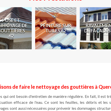
POSE ET
ETTOYAGE DE
PEINTURE SUR
RAVALEME
GOUTTIÈRES
TUILES 62
DE FAÇADES
62
aisons de faire le nettoyage des gouttières à Que
 qui ont besoin d'entretien de manière régulière. En fait, il est tr
ation efficace de l'eau. Ce sont les feuilles, les débris et les
oyages sont aussi nécessaires pour prévenir les dommages structu