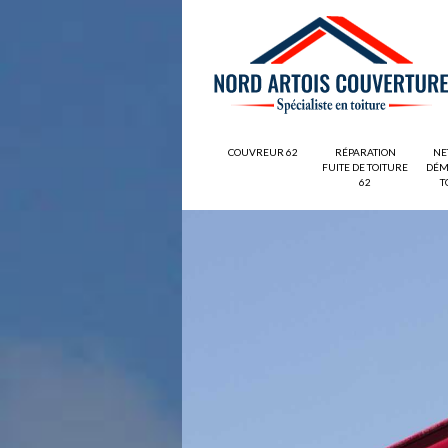
COUVREUR 62
RÉPARATION
NE
FUITE DE TOITURE
DÉM
62
T