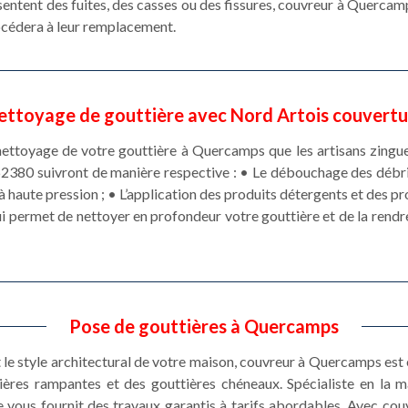
ésentent des fuites, des casses ou des fissures, couvreur à Quercam
procédera à leur remplacement.
ettoyage de gouttière avec Nord Artois couvertu
nettoyage de votre gouttière à Quercamps que les artisans zingueu
2380 suivront de manière respective : • Le débouchage des débris
à haute pression ; • L’application des produits détergents et des p
qui permet de nettoyer en profondeur votre gouttière et de la rendr
Pose de gouttières à Quercamps
t le style architectural de votre maison, couvreur à Quercamps es
ières rampantes et des gouttières chéneaux. Spécialiste en la 
 vous fournit des travaux garantis à tarifs abordables. Avec co