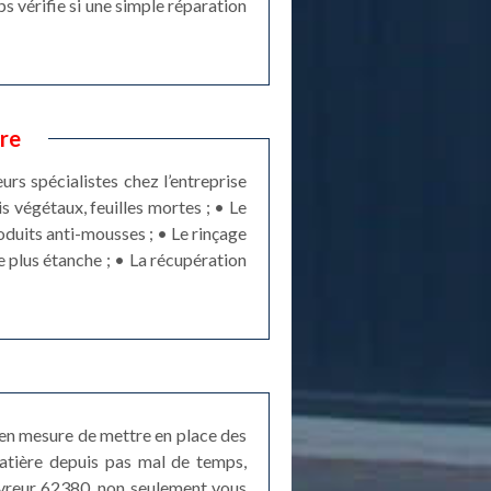
ps vérifie si une simple réparation
re
rs spécialistes chez l’entreprise
 végétaux, feuilles mortes ; • Le
roduits anti-mousses ; • Le rinçage
e plus étanche ; • La récupération
t en mesure de mettre en place des
matière depuis pas mal de temps,
uvreur 62380, non seulement vous