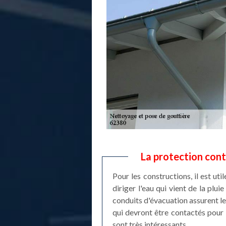
La protection cont
Pour les constructions, il est uti
diriger l'eau qui vient de la plu
conduits d'évacuation assurent le 
qui devront être contactés pour 
sont très intéressants.