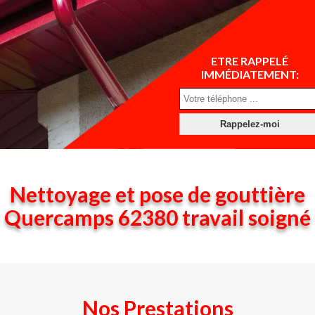
ETRE RAPPELÉ
IMMÉDIATEMENT:
Nettoyage et pose de gouttière
Quercamps 62380 travail soigné
Nos Prestations