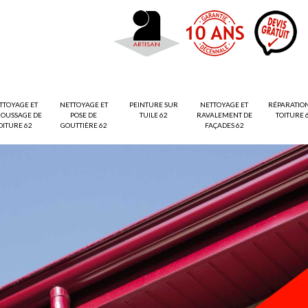
TTOYAGE ET
NETTOYAGE ET
PEINTURE SUR
NETTOYAGE ET
RÉPARATIO
OUSSAGE DE
POSE DE
TUILE 62
RAVALEMENT DE
TOITURE 
OITURE 62
GOUTTIÈRE 62
FAÇADES 62