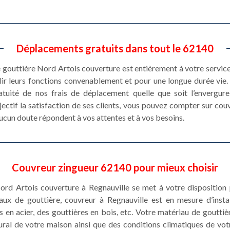
Déplacements gratuits dans tout le 62140
e gouttière Nord Artois couverture est entièrement à votre service
ir leurs fonctions convenablement et pour une longue durée vie. 
atuité de nos frais de déplacement quelle que soit l’envergur
ectif la satisfaction de ses clients, vous pouvez compter sur cou
aucun doute répondent à vos attentes et à vos besoins.
Couvreur zingueur 62140 pour mieux choisir
Nord Artois couverture à Regnauville se met à votre disposition 
aux de gouttière, couvreur à Regnauville est en mesure d’insta
s en acier, des gouttières en bois, etc. Votre matériau de gouttiè
ural de votre maison ainsi que des conditions climatiques de votr