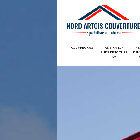
COUVREUR 62
RÉPARATION
NE
FUITE DE TOITURE
DÉM
62
T