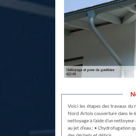
N
Voici les étapes des travaux du n
Nord Artois couverture dans le 6
nettoyage à l’aide d’un nettoyeur 
au jet d’eau ; • L’hydrofugation 
des déchets et débris.