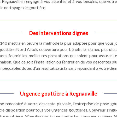
 Regnauville s’engage à vos attentes et à vos besoins, que votre 
 le nettoyage de gouttière.
Des interventions dignes
2140 mettra en œuvre la méthode la plus adaptée pour que vous jo
gouttière Nord Artois couverture pour bénéficier du nec plus ultr
ous fournir les meilleures prestations qui soient pour assurer l’
aison. Que ce soit l’installation ou l’entretien de vos descentes pl
impeccables dotés d’un résultat satisfaisant répondant à votre de
Urgence gouttière à Regnauville
e rencontré à votre descente pluviale, l’entreprise de pose go
tre disposition pour tous vos urgences gouttières. Couvreur zingue
otre gouttière. N’hésitez pas à nous contacter, couvreur zingueur 