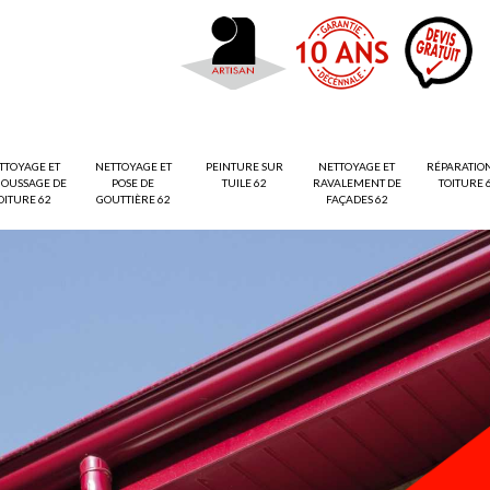
TTOYAGE ET
NETTOYAGE ET
PEINTURE SUR
NETTOYAGE ET
RÉPARATIO
OUSSAGE DE
POSE DE
TUILE 62
RAVALEMENT DE
TOITURE 
OITURE 62
GOUTTIÈRE 62
FAÇADES 62