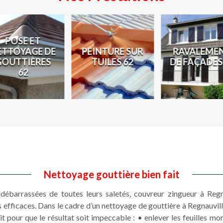
POSE ET
ETTOYAGE DE
PEINTURE SUR
RAVALEME
GOUTTIÈRES
TUILES 62
DE FAÇADES
62
Nettoyage gouttière bien fait
débarrassées de toutes leurs saletés, couvreur zingueur à Regn
s efficaces. Dans le cadre d’un nettoyage de gouttière à Regnauvi
pour que le résultat soit impeccable : • enlever les feuilles mor