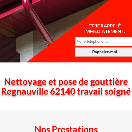
ETRE RAPPELÉ
IMMÉDIATEMENT:
Nettoyage et pose de gouttière
Regnauville 62140 travail soigné
Nos Prestations