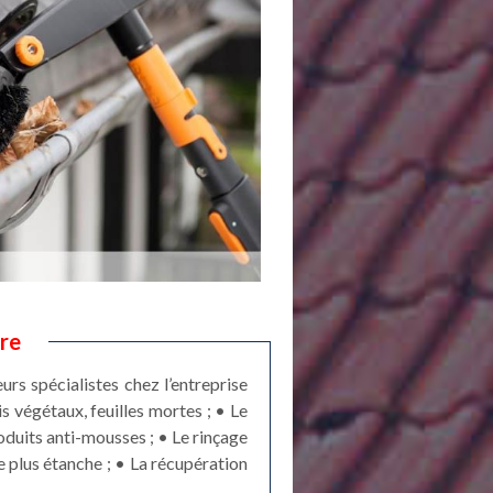
re
urs spécialistes chez l’entreprise
 végétaux, feuilles mortes ; • Le
roduits anti-mousses ; • Le rinçage
e plus étanche ; • La récupération