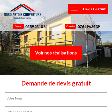
Devis Gratuit
03 59 28 10 64
07 61 96 34 39
Bureau
Chantier
Voir nos réalisations
Demande de devis gratuit