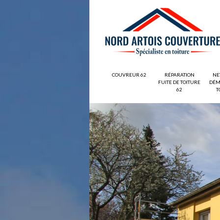
COUVREUR 62
RÉPARATION
NE
FUITE DE TOITURE
DÉM
62
T