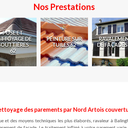
Nos Prestations
POSE ET
ETTOYAGE DE
PEINTURE SUR
RAVALEME
GOUTTIÈRES
TUILES 62
DE FAÇADES
62
ttoyage des parements par Nord Artois couvert
ue et des moyens techniques les plus élaborés, ravaleur à Balin
rement de façade. Le traitement infligé à votre parement varie 