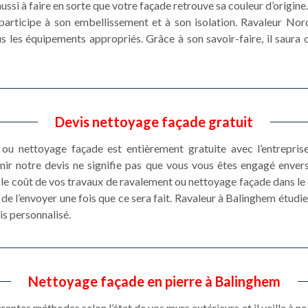
ussi à faire en sorte que votre façade retrouve sa couleur d’origine.
e participe à son embellissement et à son isolation. Ravaleur No
s les équipements appropriés. Grâce à son savoir-faire, il saura 
Devis nettoyage façade gratuit
u nettoyage façade est entièrement gratuite avec l’entrepris
nir notre devis ne signifie pas que vous vous êtes engagé envers
e coût de vos travaux de ravalement ou nettoyage façade dans le 62
de l’envoyer une fois que ce sera fait. Ravaleur à Balinghem étudier
vis personnalisé.
Nettoyage façade en pierre à Balinghem
rentes méthodes selon l’état de vos murs extérieurs et il veille à n