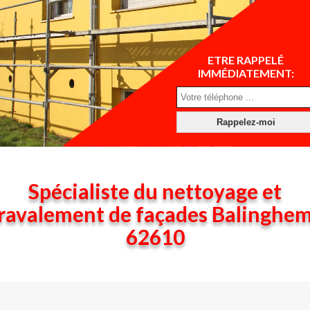
ETRE RAPPELÉ
IMMÉDIATEMENT:
Spécialiste du nettoyage et
ravalement de façades Balinghe
62610