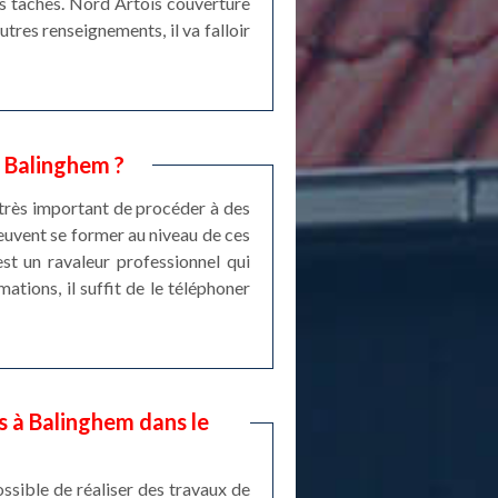
les tâches. Nord Artois couverture
utres renseignements, il va falloir
à Balinghem ?
t très important de procéder à des
peuvent se former au niveau de ces
st un ravaleur professionnel qui
ations, il suffit de le téléphoner
s à Balinghem dans le
ossible de réaliser des travaux de