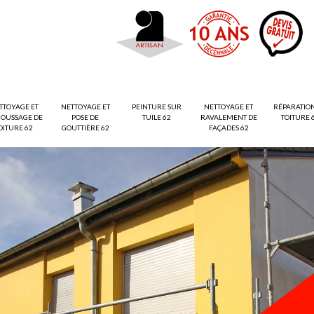
TTOYAGE ET
NETTOYAGE ET
PEINTURE SUR
NETTOYAGE ET
RÉPARATIO
OUSSAGE DE
POSE DE
TUILE 62
RAVALEMENT DE
TOITURE 
OITURE 62
GOUTTIÈRE 62
FAÇADES 62