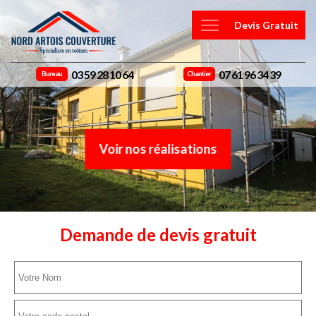
Devis Gratuit
03 59 28 10 64
07 61 96 34 39
Bureau
Chantier
Voir nos réalisations
Demande de devis gratuit