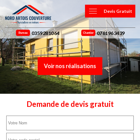
Devis Gratuit
03 59 28 10 64
07 61 96 34 39
Bureau
Chantier
Voir nos réalisations
Demande de devis gratuit