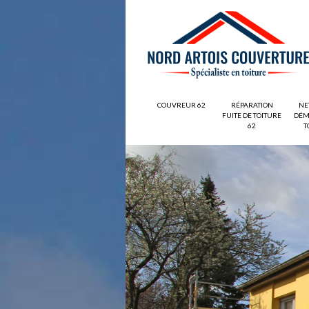
COUVREUR 62
RÉPARATION
NE
FUITE DE TOITURE
DÉM
62
T