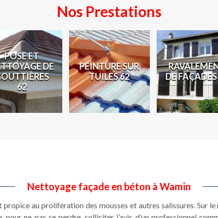
Nos Prestations
POSE ET
ETTOYAGE DE
PEINTURE SUR
RAVALEME
GOUTTIÈRES
TUILES 62
DE FAÇADES
62
Nettoyage façade en béton à Wamin
 propice au prolifération des mousses et autres salissures. Sur le 
 pour ne pas se perdre, solliciter l’avis d’un professionnel co