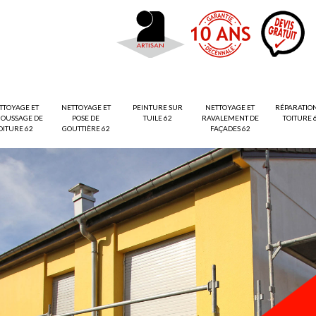
TTOYAGE ET
NETTOYAGE ET
PEINTURE SUR
NETTOYAGE ET
RÉPARATIO
OUSSAGE DE
POSE DE
TUILE 62
RAVALEMENT DE
TOITURE 
OITURE 62
GOUTTIÈRE 62
FAÇADES 62