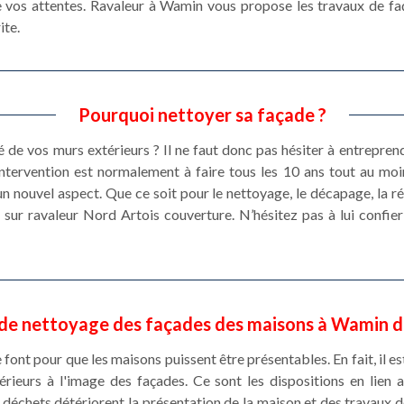
de vos attentes. Ravaleur à Wamin vous propose les travaux de fa
ite.
Pourquoi nettoyer sa façade ?
té de vos murs extérieurs ? Il ne faut donc pas hésiter à entrepre
intervention est normalement à faire tous les 10 ans tout au moin
n nouvel aspect. Que ce soit pour le nettoyage, le décapage, la répa
sur ravaleur Nord Artois couverture. N’hésitez pas à lui confier
 de nettoyage des façades des maisons à Wamin d
ont pour que les maisons puissent être présentables. En fait, il est
rieurs à l'image des façades. Ce sont les dispositions en lien 
 déchets détériorent la présentation de la maison et des travaux 