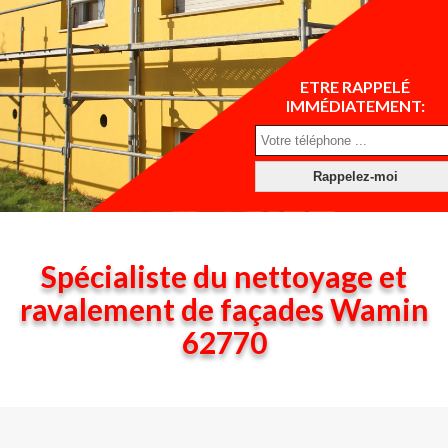
ETRE RAPPELÉ
IMMÉDIATEMENT:
Spécialiste du nettoyage et
ravalement de façades Wamin
62770