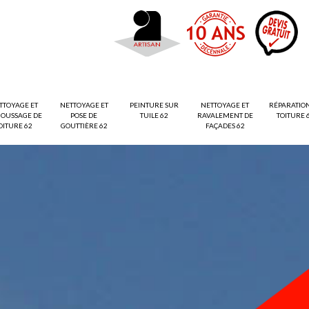
TTOYAGE ET
NETTOYAGE ET
PEINTURE SUR
NETTOYAGE ET
RÉPARATIO
OUSSAGE DE
POSE DE
TUILE 62
RAVALEMENT DE
TOITURE 
OITURE 62
GOUTTIÈRE 62
FAÇADES 62