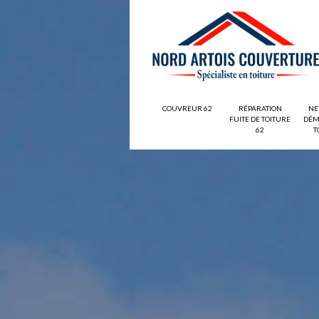
COUVREUR 62
RÉPARATION
NE
FUITE DE TOITURE
DÉM
62
T