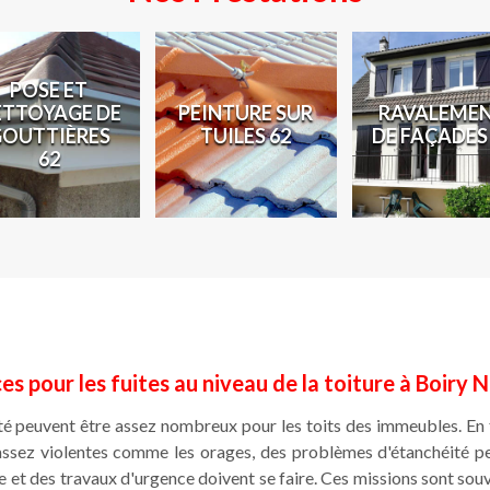
POSE ET
ETTOYAGE DE
PEINTURE SUR
RAVALEME
GOUTTIÈRES
TUILES 62
DE FAÇADES
62
es pour les fuites au niveau de la toiture à Boiry
té peuvent être assez nombreux pour les toits des immeubles. En f
 assez violentes comme les orages, des problèmes d'étanchéité pe
 et des travaux d'urgence doivent se faire. Ces missions sont souvent