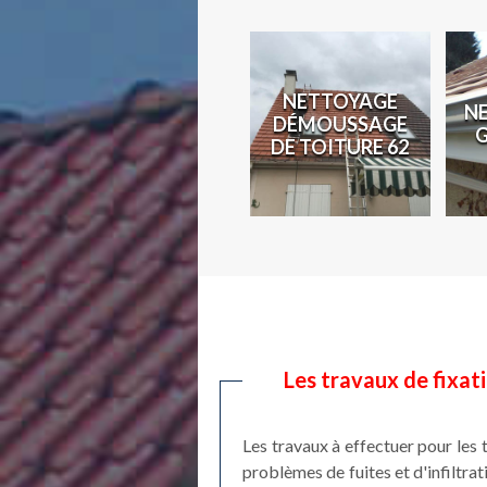
N
NETTOYAGE
N
COUVREUR 62
DÉMOUSSAGE
2
DE TOITURE 62
Les travaux de fixati
Les travaux à effectuer pour les t
problèmes de fuites et d'infiltrat