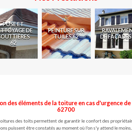
POSE ET
ETTOYAGE DE
PEINTURE SUR
RAVALEME
GOUTTIÈRES
TUILES 62
DE FAÇADES
62
on des éléments de la toiture en cas d'urgence de 
62700
oitures des toits permettent de garantir le confort des propriétaire
ions puissent être constatés au moment où l'on s'y attend le moins. A