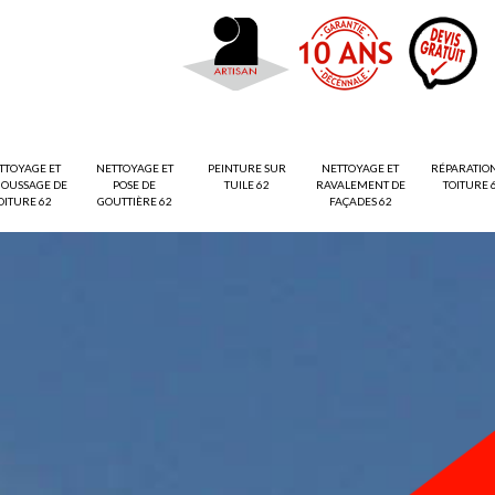
TTOYAGE ET
NETTOYAGE ET
PEINTURE SUR
NETTOYAGE ET
RÉPARATIO
OUSSAGE DE
POSE DE
TUILE 62
RAVALEMENT DE
TOITURE 
OITURE 62
GOUTTIÈRE 62
FAÇADES 62