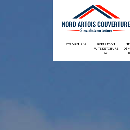
COUVREUR 62
RÉPARATION
NE
FUITE DE TOITURE
DÉM
62
T