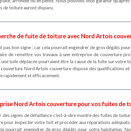
plate, arrondie ou en pente. Nous pouvons vous garantir qu’après 
s de toiture auront disparu.
erche de fuite de toiture avec Nord Artois couve
nt pas bon signe ; car cela pourrait engendrer de gros dégâts pour
cessaire de remettre vos travaux à une entreprise de couverture 
, une tuile déplacée pourraient être la cause de la fuite sur votre 
e couverture Nord Artois couverture dispose des qualifications et 
ite rapidement et efficacement.
prise Nord Artois couverture pour vos fuites de t
des signes de défaillance c’est-à-dire montre des fuites de toiture,
 pour inspecter votre toit et procéder aux réparations adéquats. De
cela pourrait engendrer de gros dégâts pour votre habitation. N