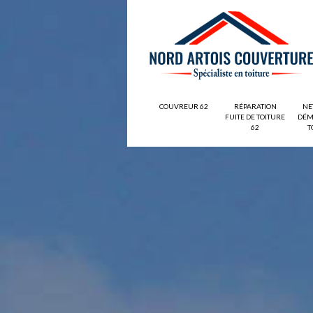
COUVREUR 62
RÉPARATION
NE
FUITE DE TOITURE
DÉM
62
T