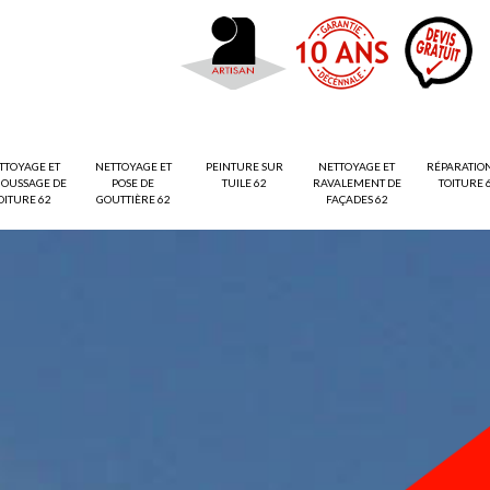
TTOYAGE ET
NETTOYAGE ET
PEINTURE SUR
NETTOYAGE ET
RÉPARATIO
OUSSAGE DE
POSE DE
TUILE 62
RAVALEMENT DE
TOITURE 
OITURE 62
GOUTTIÈRE 62
FAÇADES 62