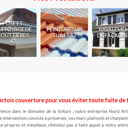
POSE ET
ETTOYAGE DE
PEINTURE SUR
RAVALEME
GOUTTIÈRES
TUILES 62
DE FAÇADES
62
rtois couverture pour vous éviter toute fuite de 
rience dans le domaine de la toiture ; notre entreprise Nord Ar
tte intervention consiste à préserver, vos murs, plafonds et charpen
e propres et minutieux, n’hésitez pas à faire appel à notre ent