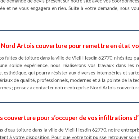
re de demande de devis présent sur notre site avec vos coordonné
rée et ne vous engagera en rien. Suite à votre demande, nous vou
 Nord Artois couverture pour remettre en état vo
s fuites de toiture dans la ville de Vieil Hesdin 62770, n’hésitez pa
une solide expérience, nous réaliserons vos travaux dans les 
e, esthétique, qui pourra résister aux diverses intempéries et surt
tériaux de qualité, professionnels, modernes et à la pointe de la te
rmes ; pensez à contacter notre entreprise Nord Artois couverture
 couverture pour s’occuper de vos infiltrations d
ns d’eau toiture dans la ville de Vieil Hesdin 62770, notre entrep
ent à votre disposition. Pour que votre toit puisse retrouver son 