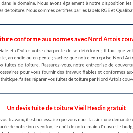
 dans le domaine. Nous avons également à notre disposition les 
es de toiture. Nous sommes certifiés par les labels RGE et Qualiba
iture conforme aux normes avec Nord Artois cou
uviale et d’éviter votre charpente de se détériorer ; il faut que vo
plate, arrondie ou en pente ; sachez que notre entreprise Nord Ar
os fuites de toiture. Rassurez-vous, notre entreprise de couvert
nécessaires pour vous fournir des travaux fiables et conformes aux
 esthétique, faites réparer vos fuites de toiture par Nord Artois couv
Un devis fuite de toiture Vieil Hesdin gratuit
vos travaux, il est nécessaire que vous nous fassiez une demande d
durée de notre intervention, le coût de notre main-d’œuvre, le budge