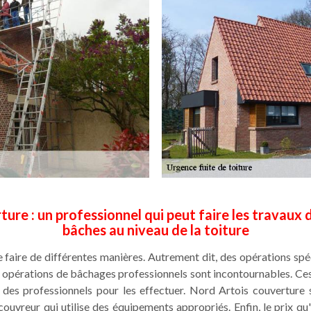
ure : un professionnel qui peut faire les travaux 
bâches au niveau de la toiture
 faire de différentes manières. Autrement dit, des opérations spéc
s opérations de bâchages professionnels sont incontournables. Ces t
 des professionnels pour les effectuer. Nord Artois couverture s
 couvreur qui utilise des équipements appropriés. Enfin, le prix qu