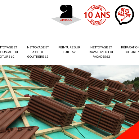
TTOYAGE ET
NETTOYAGE ET
PEINTURE SUR
NETTOYAGE ET
RÉPARATIO
OUSSAGE DE
POSE DE
TUILE 62
RAVALEMENT DE
TOITURE 
OITURE 62
GOUTTIÈRE 62
FAÇADES 62