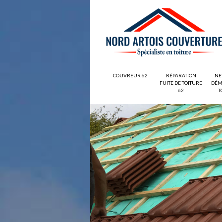
COUVREUR 62
RÉPARATION
NE
FUITE DE TOITURE
DÉM
62
T