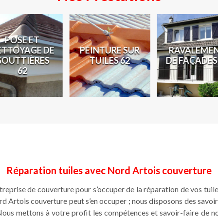
POSE ET
ETTOYAGE DE
PEINTURE SUR
RAVALEME
GOUTTIÈRES
TUILES 62
DE FAÇADES
62
Réparation tuiles avec Nord Artois couverture
treprise de couverture pour s’occuper de la réparation de vos tui
ord Artois couverture peut s’en occuper ; nous disposons des savoi
Nous mettons à votre profit les compétences et savoir-faire de n