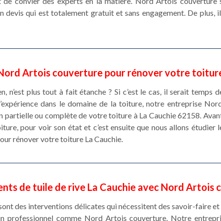
ant de convier des experts en la matière. Nord Artois couvertur
un devis qui est totalement gratuit et sans engagement. De plus, i
Nord Artois couverture pour rénover votre toitur
en, n’est plus tout à fait étanche ? Si c’est le cas, il serait temps 
expérience dans le domaine de la toiture, notre entreprise Nord
on partielle ou complète de votre toiture à La Cauchie 62158. Ava
iture, pour voir son état et c’est ensuite que nous allons étudier 
our rénover votre toiture La Cauchie.
ts de tuile de rive La Cauchie avec Nord Artois 
sont des interventions délicates qui nécessitent des savoir-faire e
d’un professionnel comme Nord Artois couverture. Notre entrep