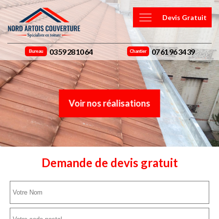
Devis Gratuit
03 59 28 10 64
07 61 96 34 39
Bureau
Chantier
Voir nos réalisations
Demande de devis gratuit