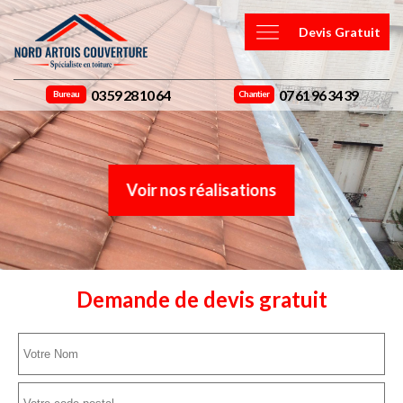
Devis Gratuit
03 59 28 10 64
07 61 96 34 39
Bureau
Chantier
Voir nos réalisations
Demande de devis gratuit