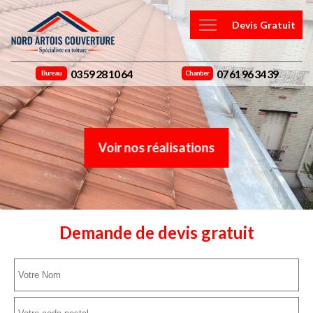
Devis Gratuit
03 59 28 10 64
07 61 96 34 39
Bureau
Chantier
Voir nos réalisations
Demande de devis gratuit