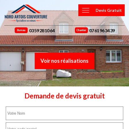
Devis Gratuit
03 59 28 10 64
07 61 96 34 39
Bureau
Chantier
Voir nos réalisations
Demande de devis gratuit