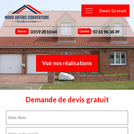
Devis Gratuit
03 59 28 10 64
07 61 96 34 39
Bureau
Chantier
Voir nos réalisations
Demande de devis gratuit