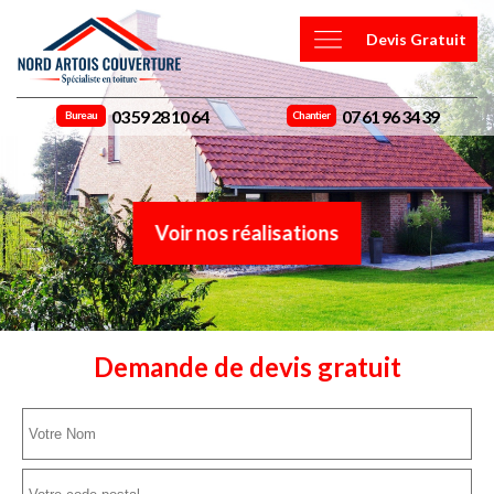
Devis Gratuit
03 59 28 10 64
07 61 96 34 39
Bureau
Chantier
Voir nos réalisations
Demande de devis gratuit