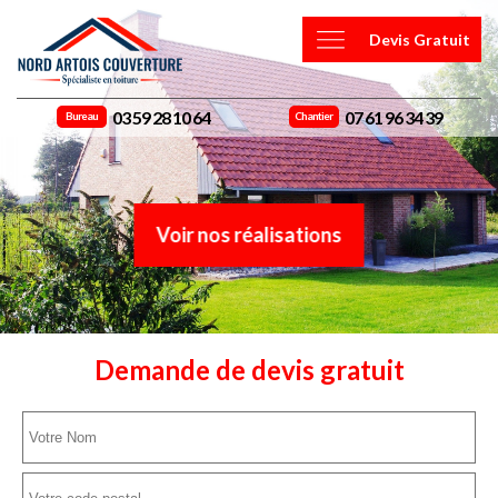
Devis Gratuit
03 59 28 10 64
07 61 96 34 39
Bureau
Chantier
Voir nos réalisations
Demande de devis gratuit