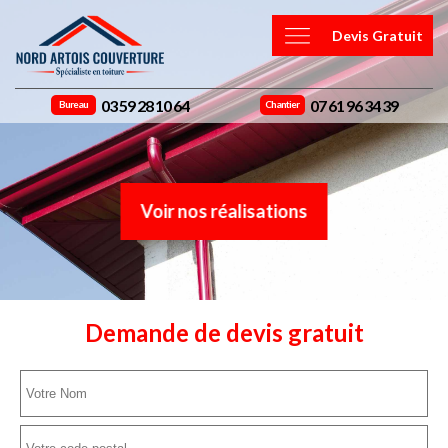
Devis Gratuit
03 59 28 10 64
07 61 96 34 39
Bureau
Chantier
Voir nos réalisations
Demande de devis gratuit