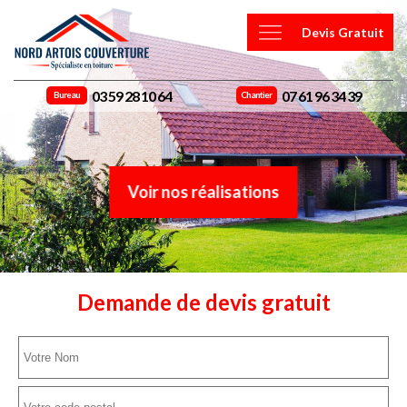
Devis Gratuit
03 59 28 10 64
07 61 96 34 39
Bureau
Chantier
Voir nos réalisations
Demande de devis gratuit