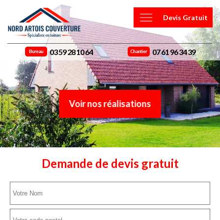
Devis Gratuit
03 59 28 10 64
07 61 96 34 39
Bureau
Chantier
Voir nos réalisations
Demande de devis gratuit