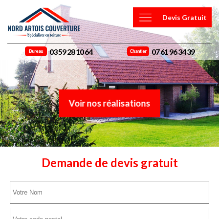
Devis Gratuit
03 59 28 10 64
07 61 96 34 39
Bureau
Chantier
Voir nos réalisations
Demande de devis gratuit