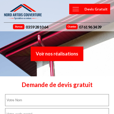
Devis Gratuit
03 59 28 10 64
07 61 96 34 39
Bureau
Chantier
Voir nos réalisations
Demande de devis gratuit