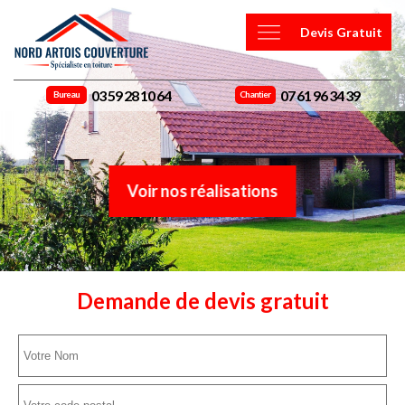
Devis Gratuit
03 59 28 10 64
07 61 96 34 39
Bureau
Chantier
Voir nos réalisations
Demande de devis gratuit