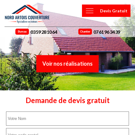
Devis Gratuit
03 59 28 10 64
07 61 96 34 39
Bureau
Chantier
Voir nos réalisations
Demande de devis gratuit