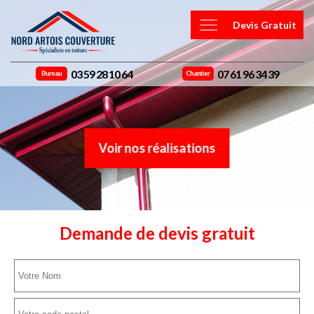
Devis Gratuit
03 59 28 10 64
07 61 96 34 39
Bureau
Chantier
Voir nos réalisations
Demande de devis gratuit