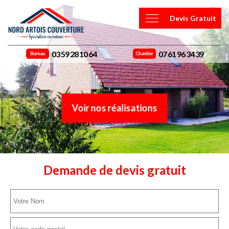
Devis Gratuit
03 59 28 10 64
07 61 96 34 39
Bureau
Chantier
Voir nos réalisations
Demande de devis gratuit